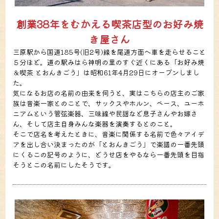
創業38年をむかえる喫茶店型のお好み焼
き屋さん
三原駅から国道185号(旧2号)線を尾道方面へ車を走らせること
５分ほど。道の駅みはら神明の里のすぐ近くにある「お好み焼
＆喫茶 とおんきごう」は昭和61年4月29日にオープンしまし
た。
気になるお店の名前の由来を伺うと、実はこちらの店主のご家
族は音楽一家とのことで、サックスやホルン、ベース、ユーホ
ニアムという管弦楽器、三味線や民謡など息子さんやお嫁さ
ん、そして店主自身みんな楽器を演奏するとのこと。
そこで店名を考えたときに、音楽に関係する名前で色々アイデ
アを出し合い決まったのが「とおんきごう」で楽譜の一番先頭
にくるこの記号のように、どうせ店をやるなら一番先頭を目指
そうとこの名前にしたそうです。